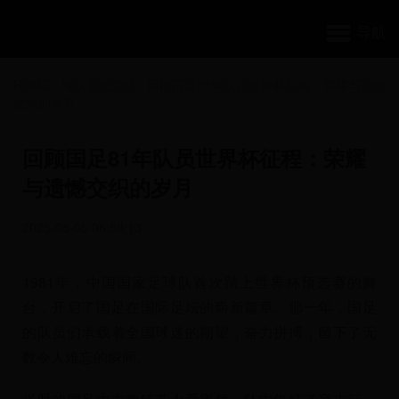
导航
HOME
>
球队表现总结
>
回顾国足81年队员世界杯征程：荣耀与遗憾
交织的岁月
回顾国足81年队员世界杯征程：荣耀
与遗憾交织的岁月
2025-05-05 06:58:13
1981年，中国国家足球队首次踏上世界杯预选赛的舞
台，开启了国足在国际足坛的崭新篇章。那一年，国足
的队员们承载着全国球迷的期望，奋力拼搏，留下了无
数令人难忘的瞬间。