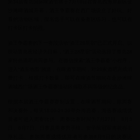
第34届青岛国际啤酒节将于7月19日在青岛西海岸新区金
沙滩啤酒城开幕，酒王争霸赛在西广场设立了好玩、好
看的活动区域，报名选手可以在备赛区练习，也可以在
打卡区打卡拍照。
酒王争霸赛的下一赛段活动“酒王28星宿”已正式开启。以
联动青岛夜经济为目标，“酒王28星宿”活动选择了青岛28
家特色酒吧共同参与。在微信搜索“酒王争霸赛”小程序，
进入“酒王地图”频道，在啤酒节期间，对28家酒吧完成消
费打卡，根据打卡数量，即可在啤酒节期间在金沙滩啤
酒城西广场酒王争霸赛活动区领取不同等级的纪念品。
根据本届酒王争霸赛赛制设置，在啤酒节期间，除周赛
和决赛外，每天18:00-21:30举办海选赛，海选赛成绩优
异者可进入周赛比拼，周赛比赛时间为7月27日、8月3
日、8月7日。日赛及周赛男子组、女子组冠军将获得丰
厚礼品。参加周赛成绩优异者可参加8月9日的决赛比