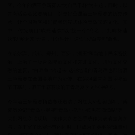
客。今年的酒王争霸赛以“为自己干杯”为主题，同时，以
青岛话命名比赛项目，以更好凸显酒王争霸赛的历史传
承，让全国游客和消费者沉浸式体验青岛啤酒文化。其
中，传统项目“吹瓶速饮”以“旋一个”命名，“扎啤杯速
饮”以“哈起来”命名，“1分钟计时速饮”以“白养鱼”命名。
在哈尔滨、成都、郑州、西安，“酒王”和当地市民亲密接
触，上演了一场青岛啤酒文化和东北文化、川渝文化交
融的盛宴。“白养鱼”“哈起来”这些地道的青岛话也跟随酒
王争霸赛在全国各地广为流传。在第34届青岛国际啤酒
节开幕前，酒王争霸赛吹响了青岛夏季文旅冲锋号。
今年酒王争霸赛预热赛还邀请了网红大V现场助阵，“傅
爹历险记”“青岛小胖胖”“青岛小亿”“小镇男孩滴滴哒”等一
大批网红亲临现场，或作为参赛选手或作为表演嘉宾参
与，在丰富了比赛环节的同时，也成为了赛事的“流量引