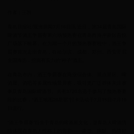
作者：王凯
青岛日报社/观海新闻7月16日讯 近日，第34届青岛国际
啤酒节酒王争霸赛第六场预热赛在青岛西海岸新区吾悦
广场落下帷幕。在为期一个月的预热赛赛程中，酒王争
霸赛首次走出青岛，在哈尔滨、成都、郑州、西安开启
全国海选，挖掘有实力的“种子”酒王。
在青岛市内，酒王争霸赛在商业综合体、景点景区、啤
酒屋、酒吧等多属性场景开赛，吸引更广泛群体关注赛
事及青岛国际啤酒节。共有3720名选手参与了预热赛赛
段的比赛，“酒王地图28星宿”打卡活动于7月15日-7月19
日进行。
“酒王争霸赛”衍生于青岛的啤酒屋文化，是青岛人啤酒情
结体现在青岛人性格上的剪影——豪放、幽默、热情好