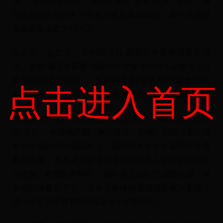
擎”。据不完全统计，预热赛赛段“酒王”视频、图片、海
报等宣传内容在各平台累计曝光量5000万，其中单条视
频最高播放量为1300万。
任光超、赵红岩、王利恒等往届酒王争霸赛冠亚军选
手，借助“酒王争霸赛”话题在社交媒体平台开设账号，引
发粉丝点赞的同时，也积极走到预热赛现场参与比
点击进入首页
赛，“酒王流量”的商业价值得到受众和市场的双重认可。
啤酒是世界的“通用语言”，也是青岛与国际交流的独
特“名片”。来自俄罗斯、摩尔多瓦、刚果、巴西等多个国
家在中国旅居的国际友人，踊跃报名参加本届酒王争霸
赛预热赛，赛事通过趣味环节让国际友人获得参与感与
沉浸感。在预热赛赛段，“国际酒王战队”已成团出道，将
参与到决赛环节中，主办方将继续邀请国际友人参赛，
进一步扩大啤酒节在外籍人士中的影响力。