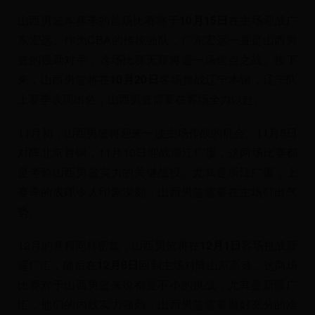
山西男篮本赛季的首场比赛将于
10月15日
在主场迎战广
东宏远。作为CBA的传统强队，广东宏远一直是山西男
篮的强劲对手，这场比赛无疑将是一场焦点之战。接下
来，山西男篮将在
10月20日
客场挑战辽宁本钢，辽宁队
上赛季表现出色，山西男篮需要在客场全力以赴。
11月初，山西男篮将迎来一波主场作战的机会。11月5日
对阵北京首钢，11月10日迎战浙江广厦，这两场比赛都
是考验山西男篮实力的关键战役。尤其是浙江广厦，上
赛季的表现令人印象深刻，山西男篮需要在主场打出气
势。
12月的赛程同样密集，山西男篮将在
12月1日
客场挑战新
疆广汇，随后在
12月8日
回到主场对阵山东高速。这两场
比赛对于山西男篮来说都是不小的挑战，尤其是新疆广
汇，他们的内线实力强劲，山西男篮需要做好充分的准