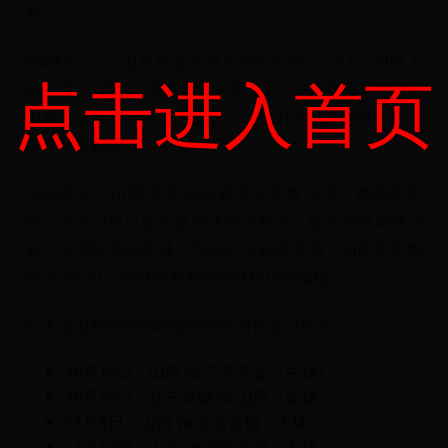
备。
2024年1月，山西男篮将进入赛季中段，1月5日对阵上
点击进入首页
海久事，1月12日迎战深圳马可波罗。这两场比赛将决定
山西男篮在积分榜上的位置，球迷们可以期待球队在主
场打出精彩表现。
总的来说，山西男篮2023赛季的赛程充满了挑战和机
遇。球迷们可以通过这份比赛日程表，提前安排观赛计
划，为球队加油助威。无论主场还是客场，山西男篮都
将全力以赴，争取在新赛季中取得优异成绩。
以下是山西男篮2023赛季的部分比赛日程表：
10月15日：山西 vs 广东宏远（主场）
10月20日：辽宁本钢 vs 山西（客场）
11月5日：山西 vs 北京首钢（主场）
11月10日：山西 vs 浙江广厦（主场）