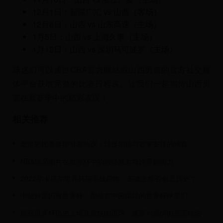
12月1日：新疆广汇 vs 山西（客场）
12月8日：山西 vs 山东高速（主场）
1月5日：山西 vs 上海久事（主场）
1月12日：山西 vs 深圳马可波罗（主场）
球迷们可以通过CBA官方网站或山西男篮的官方社交媒
体平台获取完整的比赛日程表。让我们一起期待山西男
篮在新赛季中的精彩表现！
相关推荐
老足彩比赛延期引发热议：球迷期待与赛事安排的博弈
NBA球员相片在世界杯中的独特魅力与跨界影响力
2022年卡塔尔世界杯揭幕战前瞻：东道主能否创造历史？
中超外援闪耀世界杯：那些在中国踢球的世界杯球星们
揭秘世界杯历史上球速最快的进球：速度与激情的完美结合