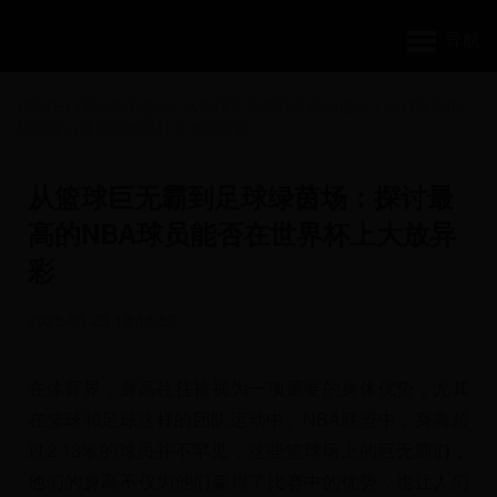
导航
HOME
>
球队表现总结
>
从篮球巨无霸到足球绿茵场：探讨最高的
NBA球员能否在世界杯上大放异彩
从篮球巨无霸到足球绿茵场：探讨最
高的NBA球员能否在世界杯上大放异
彩
2025-05-23 18:18:53
在体育界，身高往往被视为一项重要的身体优势，尤其
在篮球和足球这样的团队运动中。NBA联盟中，身高超
过2.13米的球员并不罕见，这些篮球场上的巨无霸们，
他们的身高不仅为他们赢得了比赛中的优势，也让人们