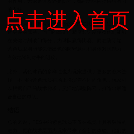
的作用，无论是进攻还是防守，都能为球队提供强有力
点击进入首页
的支持。
以进攻为例，拥有紫色前锋的球队在比赛中往往能够制
造更多的威胁。他们的高射门精度和速度使得他们能够
在关键时刻破门得分，为球队赢得比赛。而在防守端，
紫色后卫则能够凭借出色的防守意识和身体对抗能力，
有效地遏制对手的进攻。
此外，紫色球员的多样性也为玩家提供了更多的战术选
择。不同的紫色球员在场上扮演着不同的角色，玩家可
以根据自己的战术需求，灵活地调整阵容，打造出最适
合自己的球队。
结语
总的来说，PES中的紫色球员不仅在视觉上具有独特的
魅力，更在战术层面为玩家带来了全新的体验。他们的