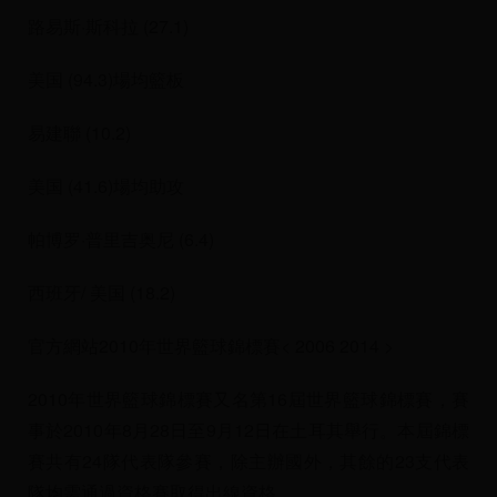
路易斯·斯科拉 (27.1)
美国 (94.3)場均籃板
易建聯 (10.2)
美国 (41.6)場均助攻
帕博罗·普里吉奥尼 (6.4)
西班牙/ 美国 (18.2)
官方網站2010年世界籃球錦標賽< 2006 2014 >
2010年世界籃球錦標賽又名第16屆世界籃球錦標賽，賽
事於2010年8月28日至9月12日在土耳其舉行。本屆錦標
賽共有24隊代表隊參賽，除主辦國外，其餘的23支代表
隊均需通過資格賽取得出線資格。