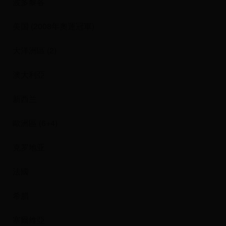
波多黎各
美国 (2008年奧運冠軍)
大洋洲區 (2)
澳大利亞
新西兰
歐洲區 (6+4)
克罗地亚
法國
希腊
塞爾維亞