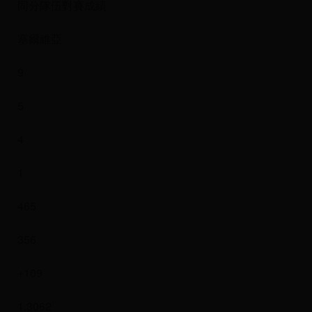
同分隊伍對賽成績
塞爾維亞
9
5
4
1
465
356
+109
1.3062