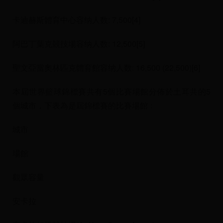
卡迪赫斯體育中心容纳人数: 7,500[4]
阿巴丁葉克競技場容纳人数: 12,500[5]
聖文亞當奧林匹克體育館容纳人数: 16,500 (22,500)[6]
本屆世界籃球錦標賽共有5個比賽場館分佈於土耳共的5
個城市，下表為是屆錦標賽的比賽場館﹕
城市
場館
觀眾容量
安卡拉