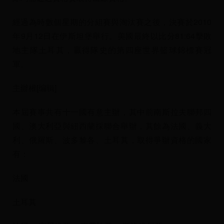
經過為時數個星期的分組賽與淘汰賽之後，決賽於2010
年9月12日在伊斯坦堡舉行。美國最終以比分81:64擊敗
地主隊土耳其，贏得隊史的第四座世界籃球錦標賽冠
軍。
主辦權[编辑]
本屆賽事共有十一國有意主辦，其中前南斯拉夫聯邦四
國、澳大利亞與紐西蘭採聯合舉辦，其餘為法國、義大
利、俄羅斯、波多黎各、土耳其，取得爭辦資格的國家
有：
法國
土耳其