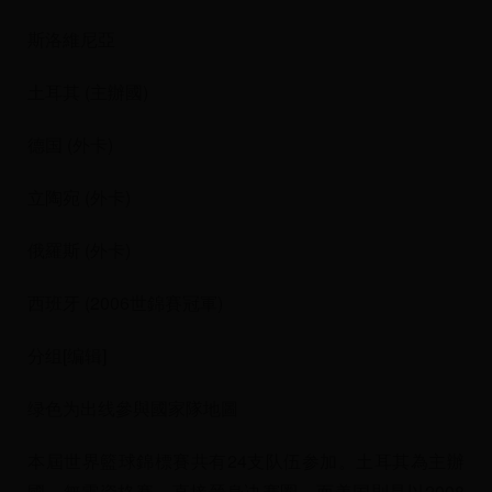
斯洛維尼亞
土耳其 (主辦國)
德国 (外卡)
立陶宛 (外卡)
俄羅斯 (外卡)
西班牙 (2006世錦賽冠軍)
分组[编辑]
绿色为出线參與國家隊地圖
本屆世界籃球錦標賽共有24支队伍参加。土耳其為主辦
國，無需資格賽，直接晉身决赛圈，而美国則是以2008