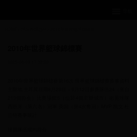
导航
HOME
>
球队表现总结
>
2010年世界籃球錦標賽
2010年世界籃球錦標賽
2025-08-09 17:38:20
2010年世界籃球錦標賽第16次 世界籃球錦標賽賽事資料
主辦地 土耳其日期8月28日 – 9月12日參賽隊伍24（來自
213個协会）比賽場館5（位於4個主辦城市）衛冕球隊
西班牙（第六名）冠軍 美国（第4次奪冠）MVP 凯文·杜
兰特賽事統計
球員隊伍場均得分