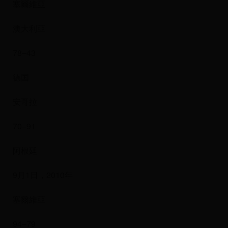
塞爾維亞
澳大利亞
78–43
德国
安哥拉
70–91
阿根廷
9月1日，2010年
塞爾維亞
94–79