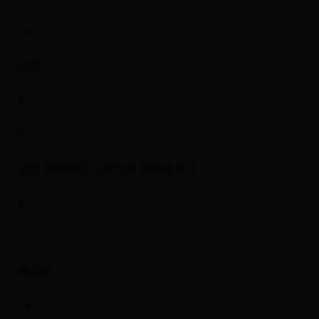
10
法國
8
9
波黑 塞爾維亞 克罗地亚 斯洛維尼亞
4
--
總票數
19