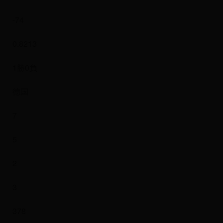
-74
0.8213
1勝0負
德国
7
5
2
3
378