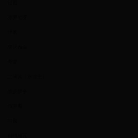
巴西
克罗地亚
伊朗
突尼西亞
希腊
土耳其（东道主）
波多黎各
俄罗斯
中國
科特迪瓦