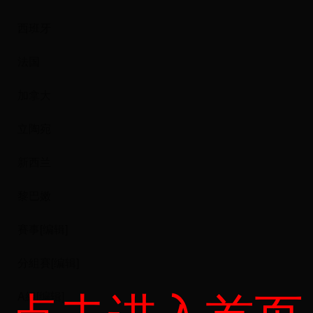
西班牙
法国
加拿大
立陶宛
新西兰
黎巴嫩
賽事[编辑]
分組賽[编辑]
A組[编辑]