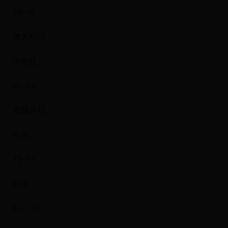
55–76
澳大利亞
阿根廷
82–84
塞爾維亞
约旦
73–91
德国
B組[编辑]