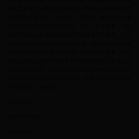
年北京奧運男子籃球項目金牌得主的身份取得本屆世界
錦標賽的參賽資格，而立陶宛、俄罗斯、德国與黎巴嫩
是以国际篮球联合会所派發的「外卡」參與賽事，其餘
的隊伍則是以其洲份的資格賽取得賽事的入場券。由于
塞尔维亚和黑山也于2006年6月解体，本次是老牌劲旅南
斯拉夫的主体部分塞尔维亚第一次参加该项赛事，而原
南斯拉夫内的加盟共和国克罗地亚和斯洛文尼亚也得以
参加此次世锦赛。[7]分组情况是根据2009年12月15日在
伊斯坦布尔進行的抽籤而确定的，24隊會於不同的地區
進行分組賽。分組如下：
A組開塞利
B組伊斯坦布尔
C組安卡拉