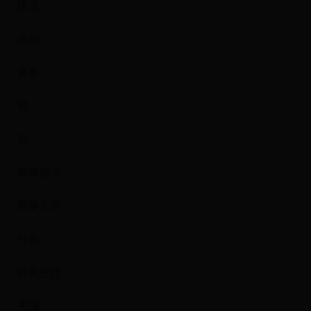
隊伍
得分
賽事
勝
負
賽事得分
賽事失分
分差
得失分比
美國