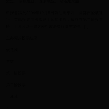
波黑、 塞爾維亞、 克罗地亚、 斯洛維尼亞
申辦會議於2004年12月5日前往馬來西亞首都吉隆坡進
行，首輪投票由法國與土耳其出線，最終在第二輪投票
時，土耳其以一票之差打敗法國取得主辦權。[1]
主办權的投票結果
候選國
票數
第一輪投票
第二輪投票
土耳其
7