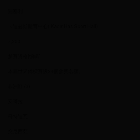
開塞利
卡迪赫斯體育中心( Kadir Has Sport Hall)
7,200
參賽資格[编辑]
本屆世界錦標賽設24個參賽名額。
非洲區 (3)
安哥拉
科特迪瓦
突尼西亞