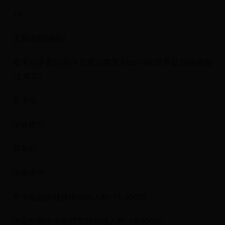
19
比賽場館[编辑]
安卡拉伊斯坦堡伊兹密尔開塞利2010年世界籃球錦標賽
(土耳其)
安卡拉
伊兹密尔
開塞利
伊斯坦堡
安卡拉超級競技場容纳人数: 11,000[2]
伊茲密爾哈卡阿體育館容纳人数: 10,000[3]