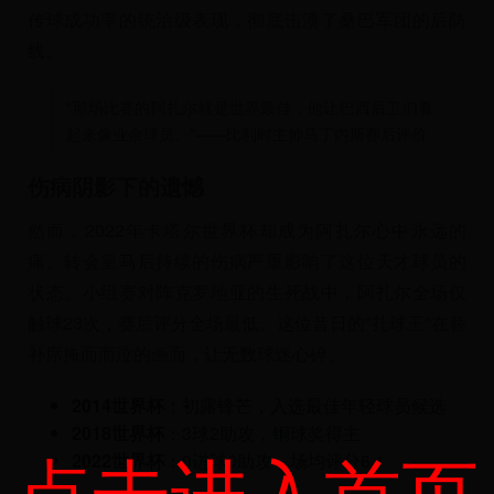
传球成功率的统治级表现，彻底击溃了桑巴军团的后防
线。
"那场比赛的阿扎尔就是世界最佳，他让巴西后卫们看
起来像业余球员。"——比利时主帅马丁内斯赛后评价
伤病阴影下的遗憾
然而，2022年卡塔尔世界杯却成为阿扎尔心中永远的
痛。转会皇马后持续的伤病严重影响了这位天才球员的
状态。小组赛对阵克罗地亚的生死战中，阿扎尔全场仅
触球23次，赛后评分全场最低。这位昔日的"扎球王"在替
补席掩面而泣的画面，让无数球迷心碎。
2014世界杯
：初露锋芒，入选最佳年轻球员候选
2018世界杯
：3球2助攻，铜球奖得主
点击进入首页
2022世界杯
：0进球0助攻，场均评分6.1