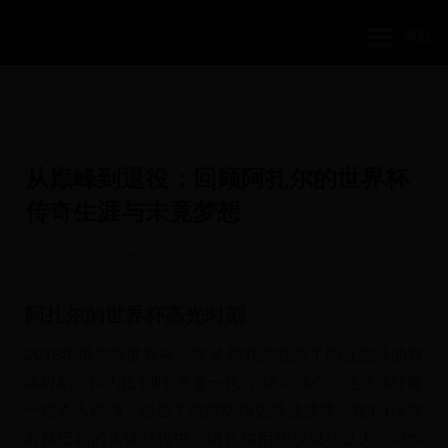
导航
HOME
>
球队表现总结
>
从巅峰到退役：回顾阿扎尔的世界杯传奇生
涯与未竟梦想
从巅峰到退役：回顾阿扎尔的世界杯
传奇生涯与未竟梦想
2025-07-09 14:06:30
阿扎尔的世界杯高光时刻
2018年俄罗斯世界杯，埃登·阿扎尔迎来了职业生涯的巅
峰时刻。作为比利时"黄金一代"的绝对核心，他带领红魔
一路杀入四强，创造了国家队历史最佳战绩。在1/4决赛
对阵巴西的关键战役中，阿扎尔用10次成功过人、91%