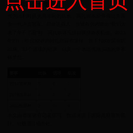
未完成的队长使命
作为比利时队史最年轻的队长，阿扎尔本应带领这支黄
金一代冲击冠军。但命运弄人，当德布劳内说出"我们太
老了争不了冠"时，阿扎尔甚至没能获得首发机会。2023
年2月，年仅32岁的阿扎尔宣布退役，留下126次国家队
出场、33个进球的纪录，以及一个永远无法实现的世界
杯梦想。
赛事
出场
进球
助攻
2014世界杯
5
0
1
2018世界杯
6
3
2
2022世界杯
3
0
0
本文由资深体育记者撰写，数据来源于国际足联官方统
计。转载需注明出处。