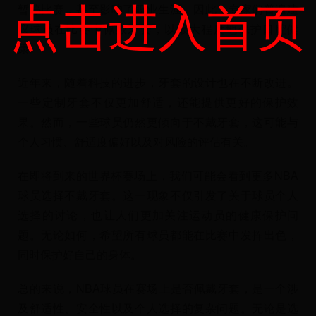
点击进入首页
暂停比赛，甚至影响了职业生涯。因此，专家们普遍建
议球员在比赛中佩戴牙套，以最大程度地保护口腔健
康。
近年来，随着科技的进步，牙套的设计也在不断改进。
一些定制牙套不仅更加舒适，还能提供更好的保护效
果。然而，一些球员仍然更倾向于不戴牙套，这可能与
个人习惯、舒适度偏好以及对风险的评估有关。
在即将到来的世界杯赛场上，我们可能会看到更多NBA
球员选择不戴牙套。这一现象不仅引发了关于球员个人
选择的讨论，也让人们更加关注运动员的健康保护问
题。无论如何，希望所有球员都能在比赛中发挥出色，
同时保护好自己的身体。
总的来说，NBA球员在赛场上是否佩戴牙套，是一个涉
及舒适性、安全性以及个人选择的复杂问题。无论是选