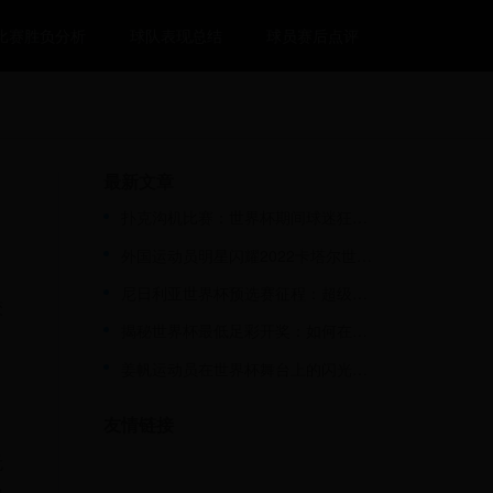
比赛胜负分析
球队表现总结
球员赛后点评
最新文章
扑克沟机比赛：世界杯期间球迷狂欢的另类竞技盛宴
外国运动员明星闪耀2022卡塔尔世界杯：球场内外的光辉与挑战
尼日利亚世界杯预选赛征程：超级鹰能否突破重围晋级2026年决赛圈？
较
揭秘世界杯最低足彩开奖：如何在万众瞩目的赛事中稳赢不亏
，
姜帆运动员在世界杯舞台上的闪光时刻：从默默无闻到众人瞩目
友情链接
无
地