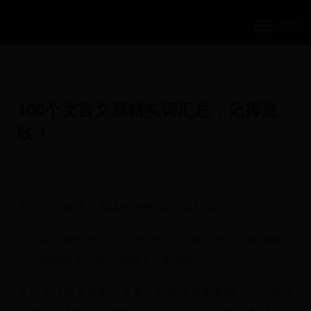
导航
HOME
>
球队表现总结
>
100个文言文易错实词汇总，记得查收！
100个文言文易错实词汇总，记得查
收！
2026-07-06 14:29:03
全文共2988字，阅读6分钟获得知识升级
上一篇：阅卷负责人：考完作文只看分数，不懂修改，
只会原地踏步、重犯错误！（附例文）
文言文让很多高考生头疼，错误率也极其高，今天给大