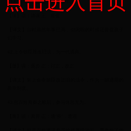
点击进入首页
41.时虽老，暇日犹课诸儿以学。
【课】误：讲课 正：督促
【译文】当时虽然年事已高，但闲暇的时候还督促孩子
们学习。
42.上令朝臣厘改旧法，为一代通典。
【厘】误：逐步 正：订正，改正
【译文】皇上命令朝臣改正旧的法令，作为一朝通用的
典章制度。
43.然百姓离秦之酷后，参与休息无为。
【离】误：离开 正：通“罹”，遭遇
【译文】但是百姓遭遇秦国的残暴统治后，曹参给了他