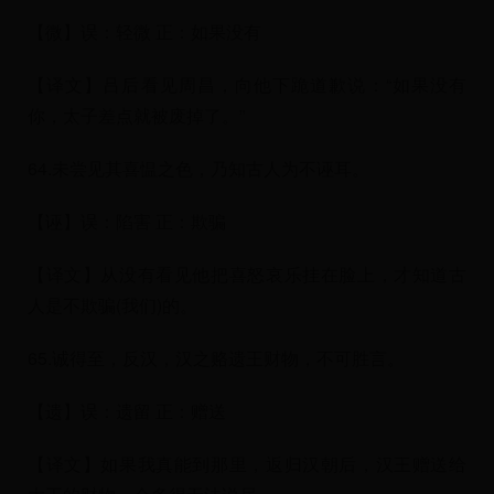
【微】误：轻微 正：如果没有
【译文】吕后看见周昌，向他下跪道歉说：“如果没有
你，太子差点就被废掉了。”
64.未尝见其喜愠之色，乃知古人为不诬耳。
【诬】误：陷害 正：欺骗
【译文】从没有看见他把喜怒哀乐挂在脸上，才知道古
人是不欺骗(我们)的。
65.诚得至，反汉，汉之赂遗王财物，不可胜言。
【遗】误：遗留 正：赠送
【译文】如果我真能到那里，返归汉朝后，汉王赠送给