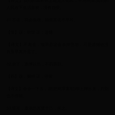
【译文】我们的国君在上能宽大化民，不用刑法;我们的
人民在下生活富裕，没有怨恨。
31.不去，羽必杀增，独恨其去不早耳。
【恨】误：怨恨 正：遗憾
【译文】不离去，项羽必定会杀掉范增，只是遗憾他没
有及早离开罢了。
32.命下，遂缚以出，不羁晷刻。
【羁】误：捆绑 正：停留
【译文】命令一下去，就(把死罪案犯)绑上押出来，片刻
也不停留。
33.膑至，庞涓恐其贤于己，疾之。