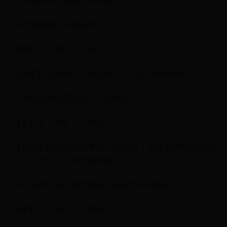
大王的财物，会多得无法说尽。
66.性刚嫉恶，与物多忤。
【物】误：事物 正：别人
【译文】生性刚烈，嫉恶如仇，与别人多有抵触。
67.由是民得安其居业，户口蕃息。
【息】误：休息 正：增长
【译文】因此百姓能够安心地居住下来并从事他们的职
业，住户和人口得以繁殖增长。
68.大业中，伦见虞世基幸于炀帝而不闲吏务。
【闲】误：清闲 正：通“娴”，熟习