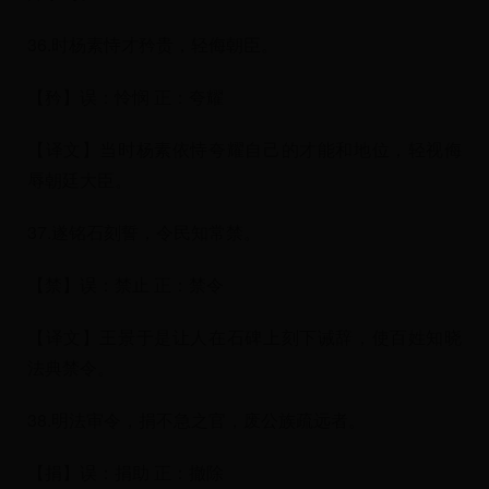
36.时杨素恃才矜贵，轻侮朝臣。
【矜】误：怜悯 正：夸耀
【译文】当时杨素依恃夸耀自己的才能和地位，轻视侮
辱朝廷大臣。
37.遂铭石刻誓，令民知常禁。
【禁】误：禁止 正：禁令
【译文】王景于是让人在石碑上刻下诫辞，使百姓知晓
法典禁令。
38.明法审令，捐不急之官，废公族疏远者。
【捐】误：捐助 正：撤除