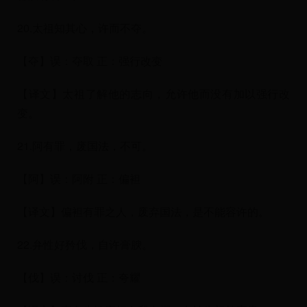
20.太祖知其心，许而不夺。
【夺】误：夺取 正：强行改变
【译文】太祖了解他的志向，允许他而没有加以强行改
变。
21.阿有罪，废国法，不可。
【阿】误：阿附 正：偏袒
【译文】偏袒有罪之人，废弃国法，是不能容许的。
22.弁性好矜伐，自许膏腴。
【伐】误：讨伐 正：夸耀