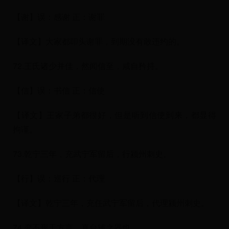
【谢】误：感谢 正：谢罪
【译文】大家都叩头谢罪，到期没有敢违约的。
72.王氏诸少并佳，然闻信至，咸自矜持。
【信】误：书信 正：信使
【译文】王家子弟都很好，但是听到信使到来，都显得
拘谨。
73.乾宁三年，充武宁军留后，行颍州刺史。
【行】误：巡行 正：代理
【译文】乾宁三年，充任武宁军留后，代理颍州刺史。
74.变不形于方言，真台辅之器也。