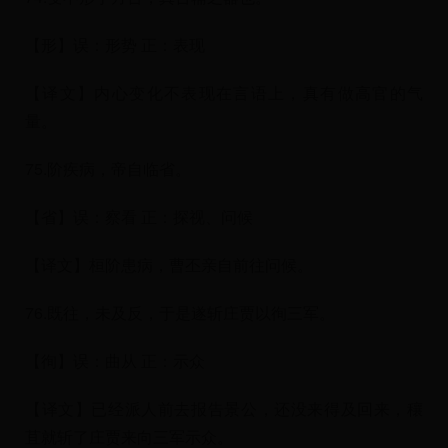
【形】误：形势 正：表现
【译文】内心变化不表现在言语上，真有做高官的气
量。
75.阶疾病，帝自临省。
【省】误：察看 正：探视、问候
【译文】桓阶患病，曹丕亲自前往问候。
76.既往，未及反，于是遂斩庄贾以徇三军。
【徇】误：曲从 正：示众
【译文】已经派人前去报告景公，还没来得及回来，穰
苴就斩了庄贾来向三军示众。