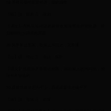
28.齐将马仙埤连营稍进，规解城围。
【规】误：规劝 正：谋划
【译文】齐将马仙埤让各座营寨相连逐步向前推进，谋
划解除对义阳城的围困。
29.舅李常过其家，取架上书问之，无不通。
【过】误：经过 正：造访、探望
【译文】他舅舅李常造访他家，取出架上的书问他，他
没有不知道的。
30.吾君优游而无为于上，吾民给足而无憾于下。
【憾】误：遗憾 正：怨恨