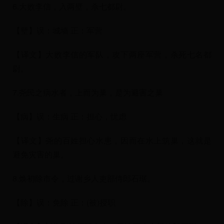
6.大败李信，入两壁，杀七都尉。
【壁】误：城墙 正：军营
【译文】大败李信的军队，攻下两座军营，杀死七名都
尉。
7.尧民之病水者，上而为巢，是为避害之巢
【病】误：生病 正：担心，忧虑
【译文】尧的百姓担心水患，因而在水上筑巢，这就是
避免灾害的巢。
8.焕初除市令，过谢乡人吏部侍郎石琚。
【除】误：免除 正：(被)授职