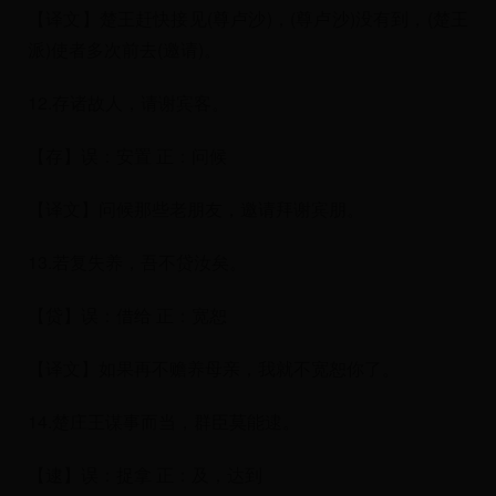
【译文】楚王赶快接见(尊卢沙)，(尊卢沙)没有到，(楚王
派)使者多次前去(邀请)。
12.存诸故人，请谢宾客。
【存】误：安置 正：问候
【译文】问候那些老朋友，邀请拜谢宾朋。
13.若复失养，吾不贷汝矣。
【贷】误：借给 正：宽恕
【译文】如果再不赡养母亲，我就不宽恕你了。
14.楚庄王谋事而当，群臣莫能逮。
【逮】误：捉拿 正：及，达到