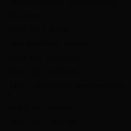
【译文】刘焕刚被授职市令，拜访同乡吏部侍郎石琚。
9.师进，次于陉。
【次】误：依次 正：临时驻扎
【译文】诸侯的军队前进，驻扎在陉地。
10.天下有大勇者，卒然临之而不惊。
【卒】误：完毕 正：通“猝”，突然
【译文】天下真正有大勇的人，灾难突然降临也不会惊
恐。
11.王趣见，未至，使者四三往。
【趣】误：高兴 正：通“促”，赶快