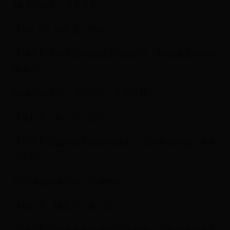
49.属与贼期，义不可欺。
【期】误：期限 正：约定
【译文】我刚才已经跟贼人约定好了，根据道义不能欺
骗他们。
50.亲不以为子，昆弟不收，宾客弃我。
【亲】误：亲人 正：父母
【译文】父母不认为我是好孩子，兄弟不接纳我，宾客
抛弃我。
51.出水处犹未可耕，奏寝前议。
【寝】误：睡觉 正：息，止