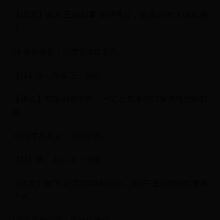
【译文】楚庄王谋划事情很得当，群臣没有人能比得
上。
15.使裕胜也，必德我假道之惠。
【德】误：恩德 正：感激
【译文】假如刘裕取胜，一定会感激我们借道给他的好
处。
16.陛下登杀之，非臣所及。
【登】误：上去 正：当即
【译文】陛下(如果)当即杀掉他，(就)不是我的职权管得
了的。