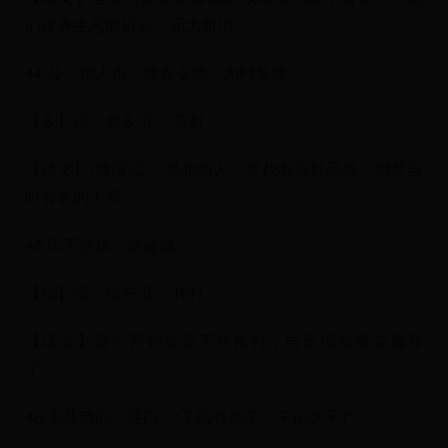
们休养生息的机会，无为而治。
44.公，相人也，世有令德，为时名卿。
【令】误：命令 正：美好
【译文】(魏国)公，是相州人，世代有美好品德，都是当
时有名的大官。
45.民不胜掠，自诬服.
【掠】误：掠夺 正：拷打
【译文】那个百姓禁受不住拷打，自己捏造事实服罪
了。
46.未及劳问，逆曰：“子国有颜子，宁识之乎?”