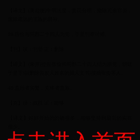
【译文】(吴起便)申明法度，赏罚分明，撤除冗余官员，
废除疏远的王族的爵禄。
39.告俭与同郡二十四人为党，于是刊章讨捕。
【刊】误：刊登 正：删除
【译文】(朱并)控告张俭和同郡二十四人结为朋党，朝廷
于是下诏(删除告发人姓名的捕人文书)搜捕张俭等人。
40.盖始者实繁，克终者盖寡。
【克】误：战胜 正：能够
【译文】好好开始的的确很多，能够坚持到最后的实在
很少。