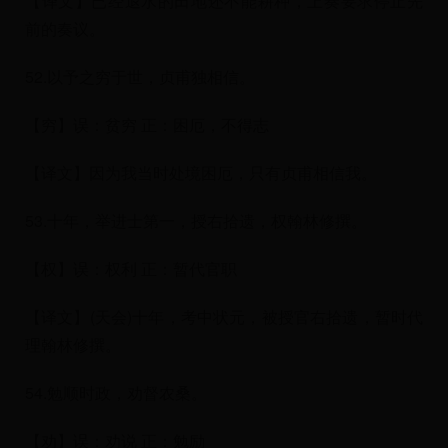
【译文】已经退水的田地还不能耕种，上奏要求停止先
前的奏议。
52.以予之穷于世，贞甫独相信。
【穷】误：贫穷 正：困厄，不得志
【译文】因为我当时处境困厄，只有贞甫相信我。
53.十年，举进士第一，授右拾遗，权翰林修撰。
【权】误：权利 正：暂代官职
【译文】(天会)十年，考中状元，被授官右拾遗，暂时代
理翰林修撰。
54.勉顺时政，劝督农桑。
【劝】误：劝说 正：勉励