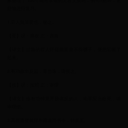
家整理了 100个高考常错的文言文实词，例句+翻译，更
好地进行复习。
1.官人疑策爱也，秘之。
【爱】误：喜欢 正：吝啬
【译文】过路的官人怀疑陈策舍不得骡子，便把它藏了
起来。
2.有功故出反囚，罪当诛，请按之。
【按】误：按照 正：审理
【译文】徐有功特意开脱谋反的人，论罪应当处死，请
审理他。
3.高祖遣使就拜东南道尚书令，封吴王。