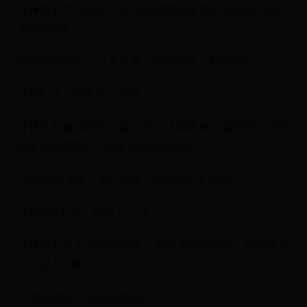
【译文】大业年间，封伦见虞世基被炀帝宠幸却不熟习
为官的政务。
69.彧据案而立，立素于庭，辨诘事状。素由是衔之。
【衔】误：接受 正：怀恨
【译文】柳彧手按几案站立，让杨素站在庭院中，审问
杨素的犯罪事实，杨素从此怀恨在心。
70.季文子相鲁，妾不衣帛。以约失之者鲜矣。
【鲜xiǎn】误：新鲜 正：少
【译文】季文子辅佐鲁国，妾不穿丝绸衣服。因节俭而
犯错的人少啊。
71.皆顿首谢，及期无敢违。