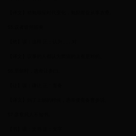
【译文】劝勉顺应时代变化，勉励督促从事农桑。
55.议者皆然固奏
【然】误：这样 正：认为……对
【译文】议事的人都认为窦固的上奏是对的。
56.至朝时，惠帝让参曰。
【让】误：谦让 正：责备
【译文】到了上朝的时候，惠帝便责备曹参说。
57.彦章武人不知书。
【书】误：文书 正：文字