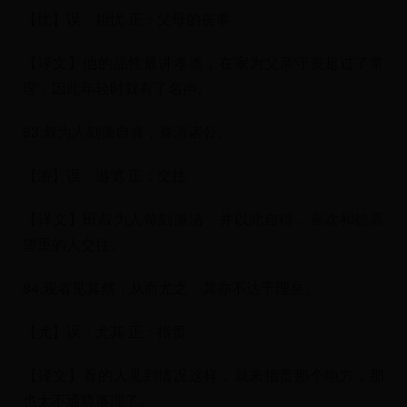
【忧】误：担忧 正：父母的丧事
【译文】他的品性最讲孝道，在家为父亲守丧超过了常
理，因此年轻时就有了名声。
83.叔为人刻廉自喜，喜游诸公。
【游】误：游览 正：交往
【译文】田叔为人苛刻廉洁，并以此自得，喜欢和德高
望重的人交往。
84.观者见其然，从而尤之，其亦不达于理矣。
【尤】误：尤其 正：指责
【译文】看的人见到情况这样，就来指责那个地方，那
也太不通晓事理了。