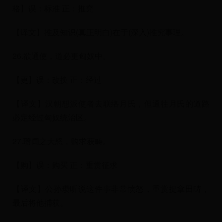
格】误：标准 正：推究
【译文】推及知识(真正明白)在于(深入)推究事理。
26.欲通使，道必更匈奴中。
【更】误：改换 正：经过
【译文】汉朝想派使者去联络月氏，但通往月氏的道路
必定经过匈奴统治区。
27.瓒闻之大怒，购求获畴。
【购】误：购买 正：重赏征求
【译文】公孙瓒听说这件事非常愤怒，重赏捉拿田畴，
最后将他捕获。