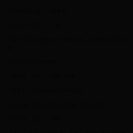
77.寻给鼓吹一部，入直殿省。
【寻】误：找寻 正：不久
【译文】不久赐给他一支鼓吹乐队，并宣召他入宫值
班。
78.文长既雅不与时调合。
【雅】误：儒雅 正：平素、向来
【译文】文长既然向来不与时风调和。
79.公与语，不自知膝之前于席也。语数日不厌。
【厌】误：厌恶 正：满足