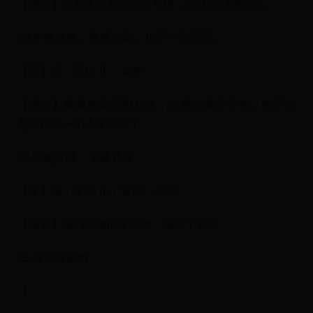
【译文】宋弁生性喜好自我夸耀，自认为门第高贵。
23.声色之多，妻孥之富，止乎一己而已。
【富】误：富裕 正：众多
【译文】繁多的音乐和女色，众多的妻室子女，都不过
是供自己一个人享受罢了。
24.所犯无状，干暴贤者。
【干】误：干涉 正：冒犯、冲犯
【译文】我们所做的太无理，侵扰了贤良。
25.致知在格物。
【