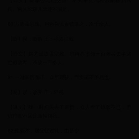
【译文】秦孝公与他交谈，不知不觉地将双腿移到席
前。两人长谈几天还不满足。
80.方遣孟宗政、扈再兴以百骑邀之，杀千余人。
【邀】误：邀请 正：半路拦截
【译文】赵方派遣孟宗政、扈再兴率领一百骑兵去半路
拦截敌军，杀敌一千多人。
81.一时富贵翕吓，众所观骇，而贞甫不予易也。
【易】误：改变 正：轻视
【译文】我一时间失去了富贵，众人看了惊骇不已，但
贞甫却不因此而轻视我。
82.性至孝，居父忧过礼，由是少