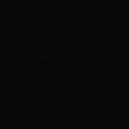
【译文】王彦章是一个军人，不识字。
58.上曰：“君勿言，吾私之。”
【私】误：私自 正：偏爱
【译文】文帝说：“你不要说了，我偏爱他。”
59.是之不恤，而蓄聚不厌，其速怨于民多矣。
【速】误：迅速 正：招致
【译文】(子常)对这些都不去救济，却聚敛不已，他招致
百姓怨恨的事情太多了。
60.受欺于张仪，王必惋之。
【惋】误：可惜 正：悔恨