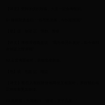
【译文】受到张仪的欺骗，大王一定会悔恨的。
61.绛侯望袁盎曰：“吾与而兄善，今尔廷毁我!”
【望】误：期望 正：埋怨、责怪
【译文】绛侯埋怨袁盎说：“我与你兄长友好，如今你却
在朝廷上毁谤我!”
62.众皆夷踞相对，容独危坐愈恭。
【危】误：危险 正：端正
【译文】那些人都很随便地蹲坐互相面对，茅容独自端
正地坐着更加恭谨。
63.见周昌，为跪谢曰：“微君，太子几废。”