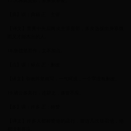
17.凡再典贡部，多柬拔寒俊。
【典】误：典籍 正：主管
【译文】贾黄中先后两次主管贡部，多次选拔出身寒微
而又才能杰出的人。
18.衡揽笔而作，文不加点。
【点】误：标点 正：删改
【译文】弥衡挥笔就写，一气呵成，一个字没有删改。
19.诸公多其行，连辟之，遂皆不应。
【多】误：许多 正：称赞
【译文】许多人都称赞他的品行，接连几次征召他，他
都没有答应。