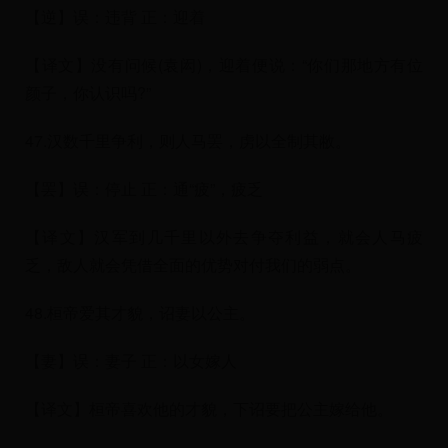
【逆】误：违背 正：迎着
【译文】没有问候(袁闳)，迎着便说：“你们那地方有位
颜子，你认识吗?”
47.汉数千里争利，则人马罢，虏以全制其敝。
【罢】误：停止 正：通“疲”，疲乏
【译文】汉军到几千里以外去争夺利益，就会人马疲
乏，敌人就会凭借全面的优势对付我们的弱点。
48.桓帝爱其才貌，诏妻以公主。
【妻】误：妻子 正：以女嫁人
【译文】桓帝喜欢他的才貌，下诏要把公主嫁给他。