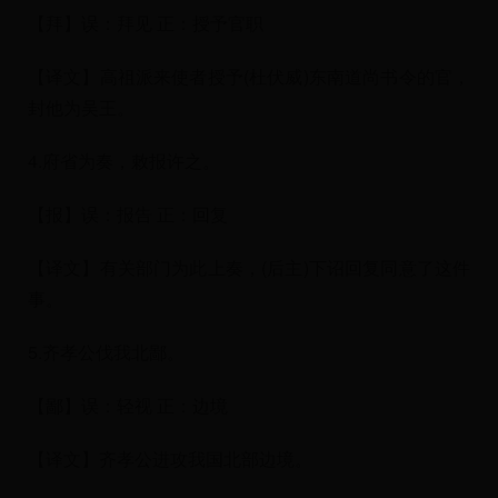
【拜】误：拜见 正：授予官职
【译文】高祖派来使者授予(杜伏威)东南道尚书令的官，
封他为吴王。
4.府省为奏，敕报许之。
【报】误：报告 正：回复
【译文】有关部门为此上奏，(后主)下诏回复同意了这件
事。
5.齐孝公伐我北鄙。
【鄙】误：轻视 正：边境
【译文】齐孝公进攻我国北部边境。