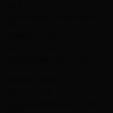
【疾】误：憎恨 正：妒忌
【译文】孙膑来到魏国，庞涓担心他才能超过自己，妒
忌他。
34.曾预市米吴中，以备岁俭。
【俭】误：节省 正：年成不好
【译文】吴遵路曾经预先在吴地买米，用来防备年成不
好。
35.其简开解年少，欲遣就师。
【简】误：简略 正：选拔
【译文】你可以选拔聪明有知识的年轻人，派他们去从
师学习。