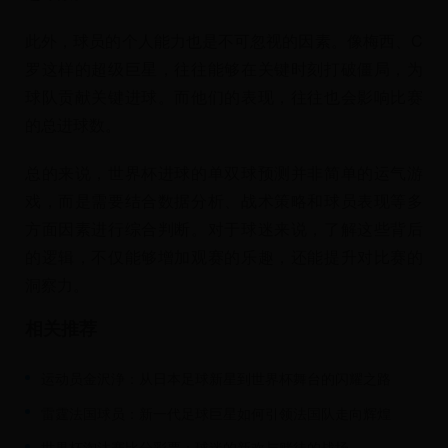
此外，球员的个人能力也是不可忽视的因素。像梅西、C
罗这样的超级巨星，往往能够在关键时刻打破僵局，为
球队贡献关键进球。而他们的表现，往往也会影响比赛
的总进球数。
总的来说，世界杯进球的单双球预测并非简单的运气游
戏，而是需要结合数据分析、战术策略和球员表现等多
方面因素进行综合判断。对于球迷来说，了解这些背后
的逻辑，不仅能够增加观赛的乐趣，还能提升对比赛的
洞察力。
相关推荐
运动员金沢浄：从日本足球新星到世界杯舞台的闪耀之路
雷霆法国球员：新一代足球巨星如何引领法国队走向辉煌
世界杯淘汰赛比分彩票：球迷的新欢与赌徒的战场