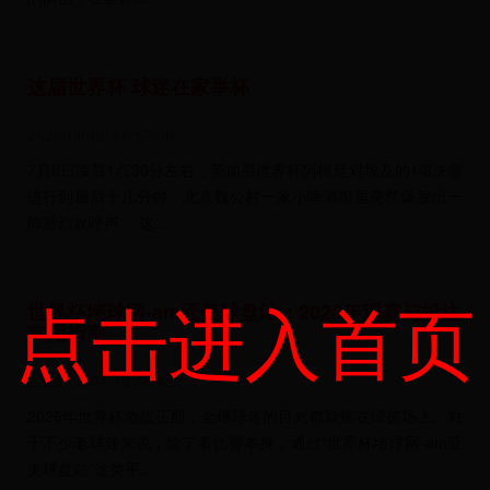
这届世界杯 球迷在家举杯
2026-08-02 16:57:08
7月8日凌晨1点30分左右，美加墨世界杯阿根廷对埃及的1/8决赛
进行到最后十几分钟，北京魏公村一家小啤酒馆里突然爆发出一
阵激烈欢呼声。 这...
点击进入首页
世界杯堵球网-am亚美球盘站：2026年观赛与投注
实用指南
2026-08-01 19:46:48
2026年世界杯激战正酣，全球球迷的目光都聚焦在绿茵场上。对
于不少老球迷来说，除了看比赛本身，通过“世界杯堵球网-am亚
美球盘站”这类平...