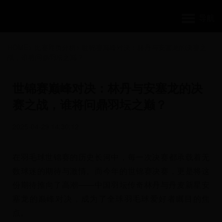
导航
HOME
>
比赛胜负分析
>
世锦赛巅峰对决：林丹与安塞龙的决赛之
战，谁将问鼎羽坛之巅？
世锦赛巅峰对决：林丹与安塞龙的决
赛之战，谁将问鼎羽坛之巅？
2025-04-29 14:30:12
在羽毛球世锦赛的历史长河中，每一次决赛都承载着无
数球迷的期待与激情。而今年的世锦赛决赛，更是将这
份期待推向了高潮——中国羽坛传奇林丹与丹麦新星安
塞龙的巅峰对决，成为了全球羽毛球爱好者瞩目的焦
点。