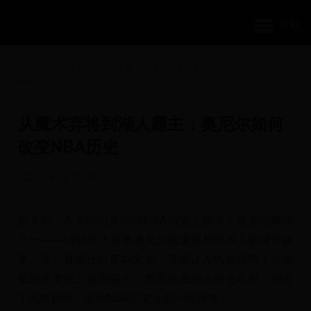
导航
HOME
>
比赛胜负分析
>
从魔术弃将到湖人霸主：奥尼尔如何改变
NBA历史
从魔术弃将到湖人霸主：奥尼尔如何
改变NBA历史
2025-09-10 00:08:17
家人们，今天咱们来聊聊NBA历史上最令人振奋的瞬间
之一——1996年大鲨鱼奥尼尔加盟洛杉矶湖人的传奇故
事。这一幕堪比好莱坞大片，真是让人热血沸腾！从篮
筐毁灭者到三连冠霸主，奥尼尔在湖人的七年里，创造
了无数辉煌，堪称NBA历史上的一段传奇！