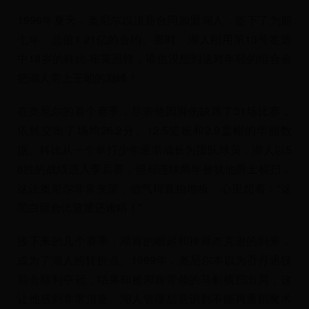
1996年夏天，奥尼尔以顶薪合同加盟湖人，签下了为期
七年、总值1.21亿的合约。那时，湖人刚用第13号签选
中18岁的科比·布莱恩特，谁也没想到这对年轻的组合会
把湖人带上王朝的巅峰！
在奥尼尔的首个赛季，尽管他因脚伤缺席了31场比赛，
依然交出了场均26.2分、12.5篮板和2.9盖帽的华丽数
据。科比从一个单打少年逐渐成长为团队球员，湖人以5
6胜的战绩进入季后赛，但却连续两年被犹他爵士横扫，
这让奥尼尔非常失望，他气得直拍地板，心里想着：“这
黑白组合比篮筐还难啃！”
接下来的几个赛季，邓肯的崛起和禅师杰克逊的到来，
成为了湖人的转折点。1999年，奥尼尔本以为乔丹退役
后会顺利夺冠，结果却被邓肯带领的马刺横扫出局，这
让他感到非常沮丧。湖人管理层意识到不能再重蹈魔术