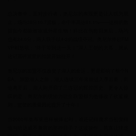
总决赛中，面对步行者，奥尼尔的表现更是让人叹为观
止，场均38分16.7篮板，命中率高达61.1%——这样的数
据如今都能被吹成外星生物！科比在伤愈归来后，场均
也有24.6分，两人联手以4-2的战绩夺冠。奥尼尔捧起FM
VP时怒吼：“终于等到这一天！”湖人王朝的大幕，就从
这记震碎篮筐的扣篮开始拉开！
奥尼尔的加盟不仅改变了湖人的命运，更是影响了整个N
BA。加盟湖人之前，湖人连续三年未能进入季后赛，而
他离开后，湖人则开启了三连冠的辉煌历史。更令人惊
叹的是，奥尼尔的统治力让全联盟都为他修改了砍鲨规
则，篮筐的质量因此提升了十年！
当2000年奥布莱恩杯被捧起时，谁还记得魔术当初觉得
他与哈达威不兼容的那些日子？这波操作，简直让球迷