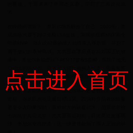
的覆辙，于是请来了禅师杰克逊，开启了三角进攻战
术。
在禅师的调教下，奥尼尔彻底解放了自己。2000年，奥
尼尔场均轰下29.7分和13.6篮板，荣膺常规赛MVP和全
明星MVP，湖人以67胜的傲人战绩杀入季后赛，开启了
属于他们的杀神领域。尤其是在季后赛首轮对国王的较
量中，奥尼尔首战便砍下46分17篮板5盖帽，展现了他无
点击进入首页
与伦比的统治力。虽然湖人轻敌被拖入抢五，但鲨鱼开
启了杀神模式，以32分18篮板的表现带领球队晋级。
在次轮对太阳的比赛中，奥尼尔场均更是狂砍37.3分17
篮板，令老队友哈达威目瞪口呆。西决对开拓者的较量
更是令人印象深刻：面对对方的砍鲨战术，他竟然在抢
七大战中九罚九中！尤其是最后时刻，科比晃过皮蓬喂
球，奥尼尔空接绝杀，这一球直接敲响了湖人王朝的钟
声！