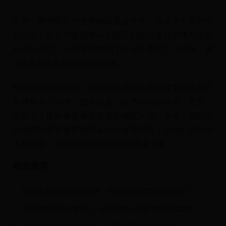
此外，费德勒还与世界杯组委会合作，推出了一系列公
益活动，旨在为贫困地区的孩子们提供更好的体育设施
和训练条件。这些举措得到了社会各界的广泛好评，被
认为是对体育精神的最好诠释。
随着世界杯的临近，费德勒的身影将更加频繁地出现在
各种相关活动中，他不仅是一位杰出的运动员，更是一
位致力于推动体育事业发展的领军人物。未来，我们有
理由期待更多像费德勒这样的体育明星，以他们的影响
力和行动，为世界体育的发展贡献更多力量。
相关推荐
2026世界杯最佳球员预测：谁将接过梅西C罗的权杖？
1998年世界杯决赛照片：那些定格在历史中的经典瞬间
中国雪橇队运动员的崛起：从零到英雄的冰雪传奇