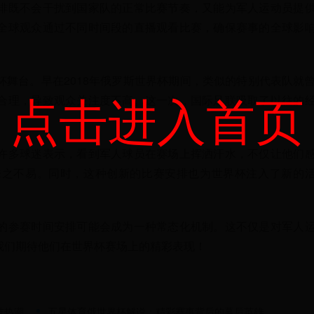
排既不会干扰到国家队的正常比赛节奏，又能为军人运动员提
全球观众通过不同时间段的直播观看比赛，确保赛事的全球影
舞台。早在2018年俄罗斯世界杯期间，类似的特别代表队就
点击进入首页
合理，导致观众关注度不高。这一次，国际足联吸取了以往的
。
许多球迷表示，看到军人球员在赛场上挥洒汗水，不仅让他们
来之不易。同时，这种创新的比赛安排也为世界杯注入了新的
的参赛时间安排可能会成为一种常态化机制。这不仅是对军人
我们期待他们在世界杯赛场上的精彩表现！
技热潮
五星体育俄世界杯解说：精彩赛事背后的幕后英雄