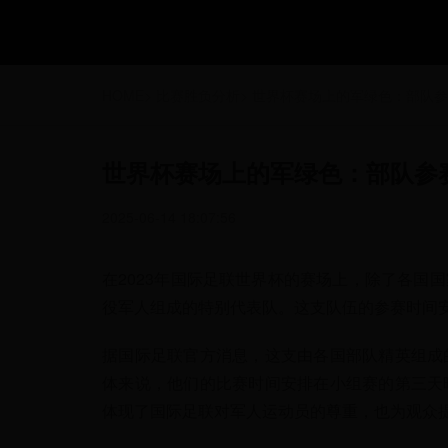
HOME
>
比赛胜负分析
>
世界杯赛场上的军绿色：部队参
世界杯赛场上的军绿色：部队参
2025-06-14 18:07:56
在2023年国际足联世界杯的赛场上，除了各国
役军人组成的特别代表队。这支队伍的参赛时间
据国际足联官方消息，这支由各国部队精英组成
体来说，他们的比赛时间安排在小组赛的第三天
体现了国际足联对军人运动员的尊重，也为观众