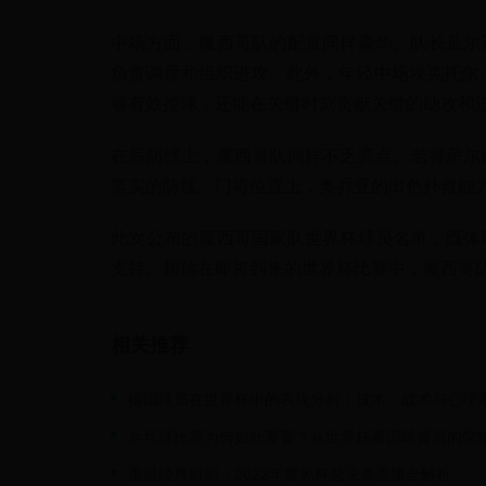
中场方面，魔西哥队的配置同样豪华。队长瓜尔
负责调度和组织进攻。此外，年轻中场埃克托尔
够有效控球，还能在关键时刻贡献关键的助攻和
在后防线上，魔西哥队同样不乏亮点。老将萨尔
坚实的防线。门将位置上，奥乔亚的出色扑救能
此次公布的魔西哥国家队世界杯球员名单，既体
支持。相信在即将到来的世界杯比赛中，魔西哥
相关推荐
重温经典时刻：2022年世界杯总决赛重播全解析