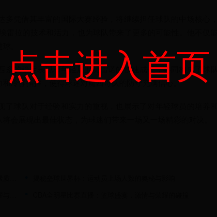
达多凭借其丰富的国际大赛经验，将继续担任球队的中场核心
·埃雷拉的技术和活力，也为球队带来了更多的可能性。他不仅
点击进入首页
进球。
西多的稳定表现和年轻后卫莫雷诺的快速成长，共同构成了球
力和冷静指挥，使得球迷对魔西哥队的防守充满信心。
现了球队对于经验和实力的重视，也展示了对年轻球员的培养
队将会展现出最佳状态，为球迷们带来一场又一场精彩的对决。
德国球员在世界杯中的表现分析：技术、战术与心理素质的综合评估
揭秘垒球世界杯：运动员上场人数的奥秘与影响
乒乓球比赛为何如此重要？从世界杯看国球背后的荣耀与挑战
CBA全明星比赛直播：篮球盛宴，激情与荣耀的碰撞