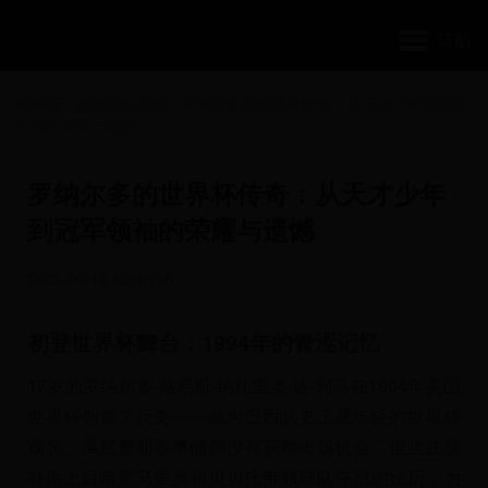
导航
HOME
>
比赛胜负分析
>
罗纳尔多的世界杯传奇：从天才少年到冠军
领袖的荣耀与遗憾
罗纳尔多的世界杯传奇：从天才少年
到冠军领袖的荣耀与遗憾
2025-06-14 03:40:56
初登世界杯舞台：1994年的青涩记忆
17岁的罗纳尔多·路易斯·纳扎里奥·达·利马在1994年美国
世界杯创造了历史——成为巴西队史上最年轻的世界杯
成员。虽然整届赛事他都没有获得出场机会，但坐在替
补席上目睹罗马里奥和贝贝托带领球队夺冠的经历，为