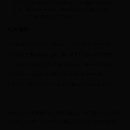
"罗纳尔多重新定义了9号球员——他能像中场一样思
考，像边锋一样突破，却保持着射手机器的冷酷。"
——《卫报》世界杯百年特辑
相关推荐
皇家马德里球员年龄结构分析：年轻天才与老将领袖如何共筑银河战舰辉煌
27号世界杯足球比分揭晓：激烈对决中阿根廷3-1逆转波兰晋级16强
全运会乒乓球比赛激烈对决：国手云集，新生代球员表现抢眼
荣耀归来：2012年女排世界杯中国女排的辉煌征程
世界杯小组赛比分预测：谁能笑到最后？揭秘各队实力与战术
惊心动魄！橄榄球世界杯小组赛最新战报：冷门迭出，强队晋级
形势扑朔迷离
乒乓球运动员排名怎么拍？揭秘国际乒联最新积分规则与排名机
制