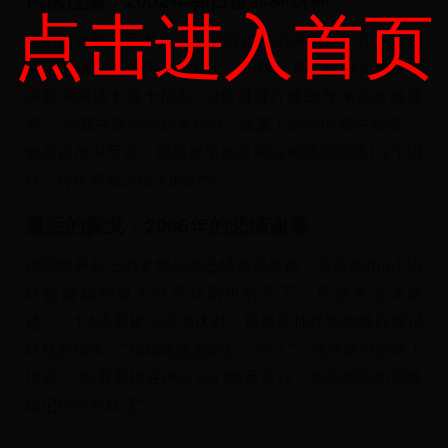
点击进入首页
经历两次膝盖手术后，留着阿福头的罗纳尔多在东亚完
成了足球史上最伟大的复出。对阵土耳其的脚尖捅射，
决赛中两破卡恩十指关，8粒进球打破28年来的金靴魔
咒。"当我在横滨举起奖杯时，膝盖上的疤痕都在发烫"，
他在自传中写道。那届赛事他每90分钟就能制造1.2个进
球，转化率高达惊人的27%。
最后的探戈：2006年的悲情谢幕
德国世界杯上的罗纳尔多已经身形发福，但依然用3个进
球超越穆勒成为世界杯历史射手王（后被克洛泽超
越）。1/4决赛被法国淘汰时，摄像机捕捉到他独自擦拭
球鞋的镜头。"我知道这是最后一次了"，他在退役仪式上
坦言，"但看着现在内马尔们继承黄衫，那些雨中的训练
场记忆依然鲜活"。