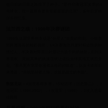
他日后的巨星之路埋下了种子。"那件印着冠军奖章的4
号球衣，我一直挂在更衣室最显眼的位置"，多年后罗纳
尔多回忆道。
法兰西之殇：1998年决赛谜团
1998年法国世界杯本该是"外星人"加冕的时刻。小组赛
对阵摩洛哥的精彩挑射，1/4决赛淘汰丹麦时标志性的钟
摆过人，半决赛对阵荷兰时那记力拔千钧的抽射...直到决
赛前夜，突如其来的抽搐症状让这位金球奖得主状态全
无。"那天更衣室里弥漫着止疼药的味道"，队友卡洛斯后
来透露，"但他坚持要上场，这就是战士的本能"。
数据见证：
4届世界杯参赛，15粒进球（历史第二），2
座冠军（1994,2002），1次亚军（1998），3次入选最
佳阵容
凤凰涅槃：2002年韩日世界杯封神