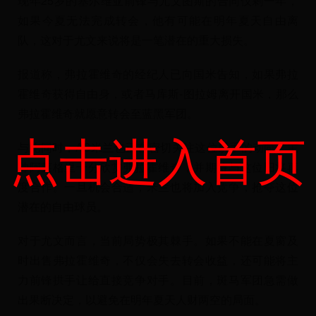
现年25岁的塞尔维亚前锋与尤文图斯的合同仅剩一年，
如果今夏无法完成转会，他有可能在明年夏天自由离
队，这对于尤文来说将是一笔潜在的重大损失。
报道称，弗拉霍维奇的经纪人已向国米告知，如果弗拉
霍维奇获得自由身，或者马库斯-图拉姆离开国米，那么
弗拉霍维奇就愿意转会至蓝黑军团。
点击进入首页
与此同时，AC米兰也正在密切关注这位射手的动向。主
帅阿莱格里十分欣赏弗拉霍维奇，并期待与这位旧将再
度合作。一旦机会合适，米兰也将加入竞争，抢夺这位
潜在的自由球员。
对于尤文而言，当前局势极其棘手。如果不能在夏窗及
时出售弗拉霍维奇，不仅会失去转会收益，还可能将主
力前锋拱手让给直接竞争对手。目前，斑马军团急需做
出果断决定，以避免在明年夏天人财两空的局面。