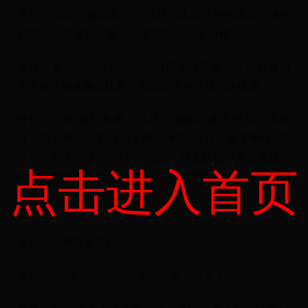
进行了32公斤级比赛。 ，宝鸡市体育学校代表我市派出
47名运动员参加比赛，一举获得3金6银11铜。
柔道比赛利用对方的体力和力量为自己效力，通过将对
方击倒在地来赢得比赛，强调选手对绝技的熟练度。
经过三天的激烈角逐，宝鸡市国家队选手何荷、席锐
玲、马云奇分别获得女子丙组-45kg公斤、女子甲组- 57
公斤、女子甲组- 57公斤的冠军，代表队获得体育道德风
点击进入首页
尚奖，男女团体总分各排第三。 (崔梦麟)
:陈云哲
宝鸡信息网最新原创作品:
原创动画|“学习强国”宝鸡学习平台上线了！