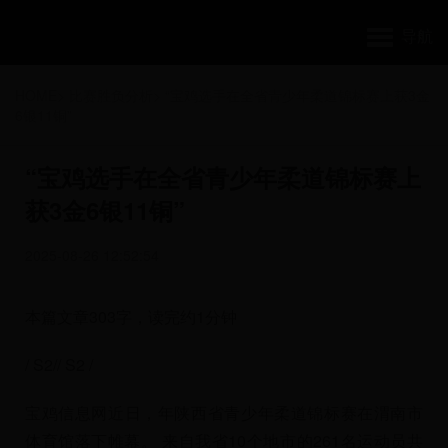
导航
HOME
>
比赛胜负分析
>
“宝鸡选手在全省青少年柔道锦标赛上获3金
6银11铜”
“宝鸡选手在全省青少年柔道锦标赛上
获3金6银11铜”
2025-08-26 12:52:54
本篇文章303字，读完约1分钟
/ S2// S2 /
宝鸡信息网近日，年陕西省青少年柔道锦标赛在渭南市
体育馆落下帷幕。 来自我省10个地市的261名运动员共