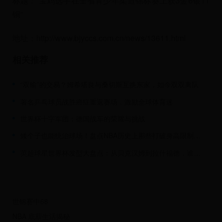
标题：“宝鸡选手在全省青少年柔道锦标赛上获3金6银11
铜”
地址：http://www.bjyccs.com.cn/news/13611.html
相关推荐
“双输”的交易？姆希塔良与桑切斯互换东家，如今双双离队
著名乒乓球员战胜癌症重返赛场，激励全球体育迷
世界杯十字军团：德国战车的荣耀与挑战
矮个子也能统治球场！盘点NBA历史上那些打破身高限制的传奇篮球运动员
英超球星世界杯发型大盘点：从贝克汉姆到拉什福德，谁的发型更抢镜？
世锦赛中68
NBA 底薪生活揭秘