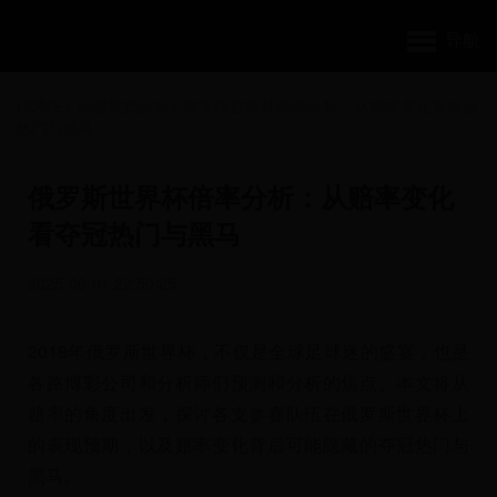
导航
HOME
>
比赛胜负分析
>
俄罗斯世界杯倍率分析：从赔率变化看夺冠
热门与黑马
俄罗斯世界杯倍率分析：从赔率变化
看夺冠热门与黑马
2025-06-01 22:50:25
2018年俄罗斯世界杯，不仅是全球足球迷的盛宴，也是
各路博彩公司和分析师们预测和分析的焦点。本文将从
赔率的角度出发，探讨各支参赛队伍在俄罗斯世界杯上
的表现预期，以及赔率变化背后可能隐藏的夺冠热门与
黑马。