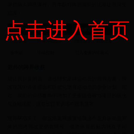
赛也纳入训练课程。日本队对阵德国队的比赛让我深受
启发：
点击进入首页
训练项目
足球启示
应用改进
起航训练
比赛开场战术
增加爆发力训练比重
途中划
中场控制
引入变速训练模式
意外的跨界收获
最让我惊喜的是，通过研究足球运动员的营养方案，我
发现其中许多理念可以优化龙舟运动员的饮食计划。现
在，我们的训练餐单中增加了更多适合耐力项目的碳水
化合物搭配，这在长距离训练中效果显著。
世界杯结束了，但这场足球盛宴给我这个龙舟运动员带
来的思考和改变仍在继续。或许体育的魅力就在于此