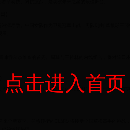
比赛节奏快、对抗激烈，是观察未来之星的最佳舞台。
4日）
淋漓尽致。中国女队作为卫冕冠军出战，男队则由"草根球王"
观看。
新帅乔尔杰维奇的首秀。周琦与王哲林的内线组合，将对阵日
点击进入首页
日）
进行表演赛。这些未来NBA球员的实战对抗，往往比职业联赛
迎来全新赛季。吴悠领衔的CL战队将接受全国草根高手的挑战
纯粹的篮球热情。