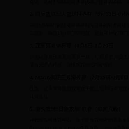
对话，更有中国球员曾凡博代表步行者队出战。
2. 国际篮联三人篮球世界杯（5月30日-6月
在维也纳举行的这项赛事将街头篮球的魅力展现得
宁领衔。每场10分钟的闪电战，适合碎片化时间
3. 亚洲男篮锦标赛（8月8日-8月20日）
作为世界杯预选赛的重要一站，中国男篮将迎来
混血天才八村垒，这场东亚德比不容错过。
4. NCAA疯狂三月海外赛（7月15日-8月5
杜克、北卡等传统强校将在中国上海和日本东京
具观赏性。
5. 街头篮球"日落东单"联赛（每周六晚）
在北京东单体育中心，这个延续20年的街头赛事
即兴的街球动作与火爆的现场氛围，让你感受最