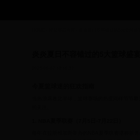
HOME
>
球员赛后点评
>
炎炎夏日不容错过的5大篮球盛
炎炎夏日不容错过的5大篮球盛宴
2025-06-07 18:16:37
今夏篮球迷的狂欢指南
当热浪席卷北半球，篮球赛场的热度同样节节攀
的关注。
1. NBA夏季联赛（7月5日-7月22日）
每年在拉斯维加斯举办的NBA夏季联赛堪称新秀