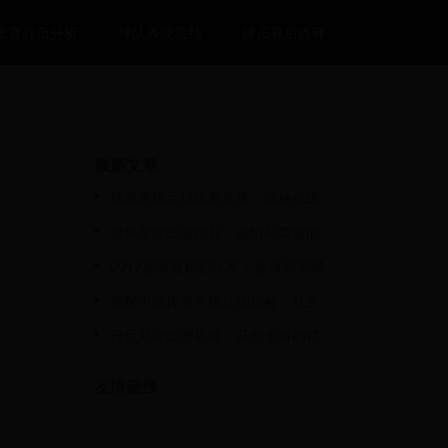
比赛胜负分析
球队表现总结
球员赛后点评
最新文章
瑞典丙级足球比赛直播：揭秘低级别联赛的激情与魅力
世界足球比赛比分：激情与荣耀的碰撞，每一场对决都是经典
2017赛季最精彩比赛：激情与荣耀的对决
揭秘中能传奇外援达纳拉赫：从罗马尼亚到中国的足球人生与辉煌数据
罗
丹尼斯谭比赛视频：花滑名将的精彩瞬间与背后故事
歌
友情链接