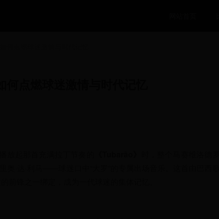
网站首页
如何点燃球迷激情与时代记忆
如何点燃球迷激情与时代记忆
然播放起那首充满拉丁节奏的
《Tubarão》
时，整个马赛维洛德
里奥·达·利马——球迷口中“大罗”的专属出场音乐。这首由巴西
大的前锋之一绑定，成为一代球迷的集体记忆。