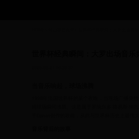
HOME
>
球员赛后点评
>
世界杯经典瞬间：大罗出场音乐
世界杯经典瞬间：大罗出场音乐
2025-06-21 06:26:37
当音乐响起，球场沸腾
1998年法国世界杯的某个夜晚，当现场广播突
姆球场瞬间沸腾。这是属于罗纳尔多·路易斯·纳扎
手
创作的歌曲，从此与世界杯历史上最伟
Djavan
音乐背后的故事