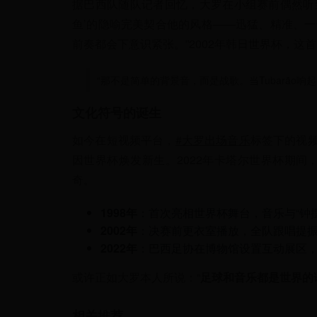
据巴西队随队记者回忆，大罗在小组赛前偶然听到
鱼’的隐喻完美契合他的风格——迅猛、精准、一
前奏都会下意识紧张。”2002年韩日世界杯，这
“那不是简单的背景音，而是战歌。当
Tubarão
响起
文化符号的诞生
如今在短视频平台，
#大罗出场音乐
标签下的视频
因世界杯焕发新生。2022年卡塔尔世界杯期间，
奇。
1998年
：首次亮相世界杯舞台，音乐与“钟
2002年
：决赛前更衣室播放，全队跟唱提
2022年
：巴西足协在博物馆设置互动展区
或许正如大罗本人所说：“
足球和音乐都是世界的
相关推荐