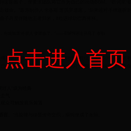
这首曲子，便要求团队将它作为自己的出场BGM。“歌词里‘
击致命。”音乐制作人卡洛斯·里贝罗透露，“后来连对手球迷听
首曲子再度伴随他王者归来，8粒进球助巴西捧杯。
，你就知道‘外星人’要降临了。”——ESPN评论员马丁·泰勒
点击进入首页
播放量已超2亿次。从酒吧助威到游戏模组，这首90年代的老
巴西球迷甚至自发组织“Tubarão快闪”，用口哨吹响旋律致敬
摆过人”成为经典
振士气
，观众可触发音乐装置
语言
。”当旋律与绿茵传奇交织，瞬间便成了永恒。