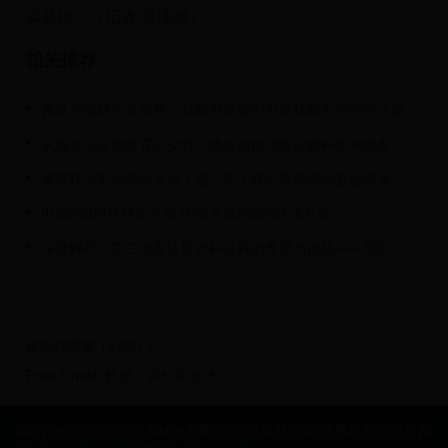
实基础。（记者 张理想）
相关推荐
西班牙篮球员戈麦斯：从欧洲联赛到世界杯舞台的传奇之路
从跳水冠军到体育外交官：熊倪如何用奥运精神影响世界杯足球文化
篮球转会市场再创天价！盘点史上转会费最高的五位球员及其传奇故事
中国nba历代球员名单,中国入选nba的球员名单
深度解析：芬兰国家队世界杯征程的希望与挑战——最新球员名单揭晓
越南錦標賽 19歲以下
Enes Ünal的数据、评分和进球
Copyright © 2022 世界杯决赛圈|沙特世界杯直播|世界杯赛后分析网