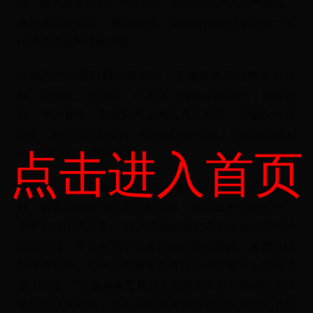
快、耐力好等特点。今年5月，队伍正式进入集中训练，
全力备战全运会。预赛阶段，安徽姑娘们以小组第一的
优异成绩顺利晋级决赛。
在激烈的决赛阶段小组赛中，安徽队先后战胜了吉林
队、上海队、河北队、广东队，排名小组第一，晋级四
强。半决赛中，安徽队与上海队再度相遇，安徽队力克
强敌，展现出强大实力。挺进冠军争夺战，安徽队遗憾1∶
点击进入首页
4不敌四川队，获得亚军。
近年来，我省积极响应“三亿人参与冰雪运动”的愿景目
标，从零起步补齐冰雪运动短板，稳步提升竞技水平，
不断取得闪亮成果。“此次安徽姑娘们在全运会上取得的
优异成绩，不仅展现了我省运动员顽强拼搏、勇攀高峰
的体育精神，也标志着我省在单排轮滑球项目上取得了
重大突破。”安徽省体育局相关负责人表示，单排轮滑球
项目的快速崛起，为今后我省冰雪运动的发展奠定了坚