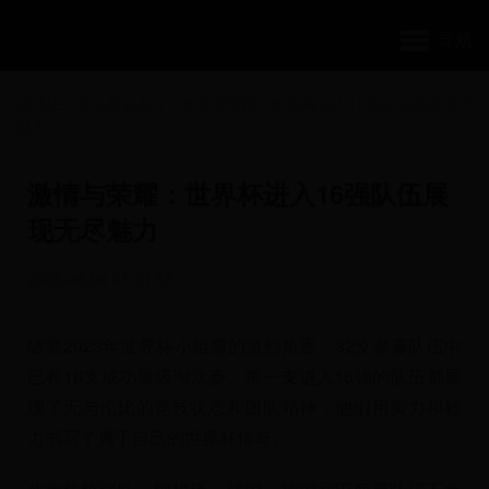
导航
HOME
>
球员赛后点评
>
激情与荣耀：世界杯进入16强队伍展现无尽
魅力
激情与荣耀：世界杯进入16强队伍展
现无尽魅力
2025-05-06 01:01:55
随着2023年世界杯小组赛的激烈角逐，32支参赛队伍中
已有16支成功晋级淘汰赛。每一支进入16强的队伍都展
现了无与伦比的竞技状态和团队精神，他们用实力和毅
力书写了属于自己的世界杯传奇。