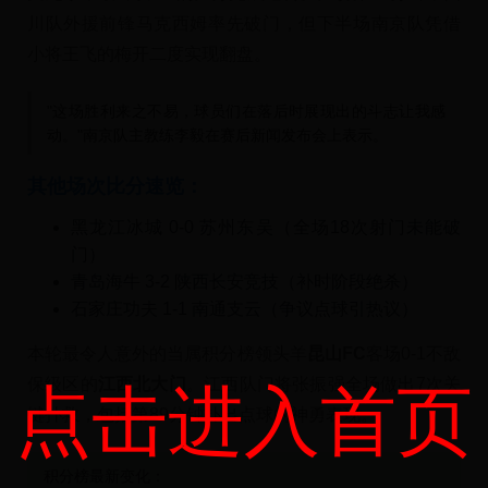
川队外援前锋马克西姆率先破门，但下半场南京队凭借
小将王飞的梅开二度实现翻盘。
"这场胜利来之不易，球员们在落后时展现出的斗志让我感
动。"南京队主教练李毅在赛后新闻发布会上表示。
其他场次比分速览：
黑龙江冰城 0-0 苏州东吴（全场18次射门未能破
门）
青岛海牛 3-2 陕西长安竞技（补时阶段绝杀）
石家庄功夫 1-1 南通支云（争议点球引热议）
本轮最令人意外的当属积分榜领头羊
昆山FC
客场0-1不敌
点击进入首页
保级区的
江西北大门
。江西队门将张振强全场做出7次关
键扑救，包括第89分钟扑出点球的神勇表现。
积分榜最新变化：