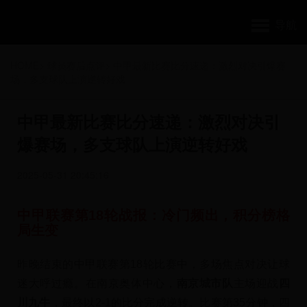
导航
HOME
>
球员赛后点评
>
中甲最新比赛比分速递：激烈对决引爆赛
场，多支球队上演逆转好戏
中甲最新比赛比分速递：激烈对决引
爆赛场，多支球队上演逆转好戏
2025-05-31 20:45:16
中甲联赛第18轮战报：冷门频出，积分榜格
局生变
昨晚结束的中甲联赛第18轮比赛中，多场焦点对决让球
迷大呼过瘾。在南京奥体中心，
南京城市队
主场迎战
四
川九牛
，最终以2-1的比分完成逆转。比赛第35分钟，四