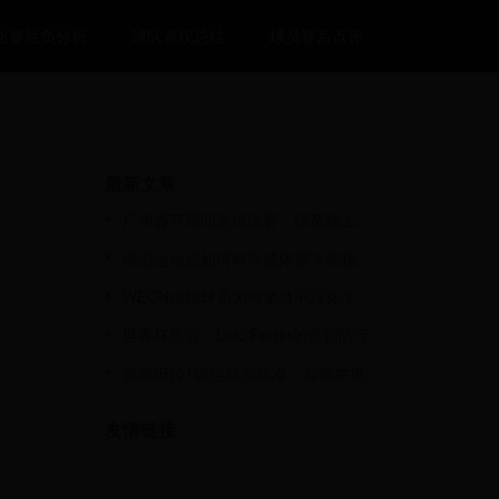
比赛胜负分析
球队表现总结
球员赛后点评
最新文章
广州春节期间足球比赛：绿茵场上的新春盛宴
搏击运动员如何科学减体重？揭秘世界杯赛场背后的体能管理秘诀
WECN虚拟球员为何坚持不汉化？深度解析背后的原因与玩家争议
世界杯焦点：Loic Perrin的坚韧防守与领袖精神
于
揭秘田径1级运动员标准：如何在世界杯体育赛事中脱颖而出？
队
友情链接