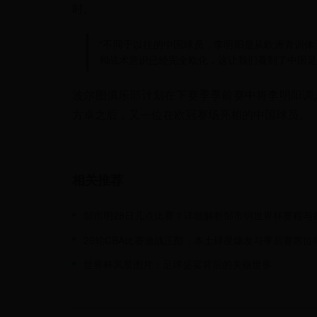
时。
"不同于以往的中国球员，李明阳是从欧洲青训体
和战术意识已经完全欧化，这让我们看到了中国足
波尔图俱乐部计划在下赛季季前赛中将李明阳调
方卓之后，又一位在欧冠赛场亮相的中国球员。
相关推荐
世界杯风景图片：足球盛宴背后的美丽世界