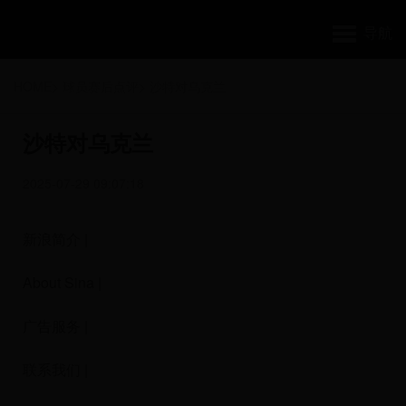
导航
HOME
>
球员赛后点评
>
沙特对乌克兰
沙特对乌克兰
2025-07-29 09:07:18
新浪简介 |
About Sina |
广告服务 |
联系我们 |