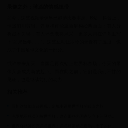
录像之外：球迷的情感纽带
如今，这些视频录像早已超越比赛本身。B站、抖音上，
球迷们用剪辑、弹幕和评论重新解构经典画面：有人分
析战术失误，有人怀念老将风采，更多人则在弹幕里写
下“如果当年……”。这些互动让冰冷的录像有了温度，也
成了中国足球文化的一部分。
或许未来某天，当国足再次站上世界杯赛场，今天的录
像又会成为新的起点。而在此之前，它们是我们不甘的
见证，也是继续前行的动力。
相关推荐
哥斯达黎加奇迹再现：逆境中进军世界杯的传奇之旅
克罗地亚球员闪耀世界杯：盘点那些为国家队立下汗马功劳的足球健儿
世界杯精神照亮乒乓世界：乒乓球运动员唐鹏与妻子的体育爱情故事