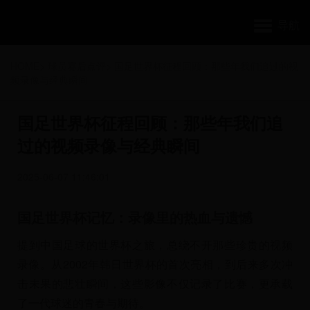
导航
HOME
>
球员赛后点评
>
国足世界杯征程回顾：那些年我们追过的视
频录像与经典瞬间
国足世界杯征程回顾：那些年我们追
过的视频录像与经典瞬间
2025-06-07 11:46:01
国足世界杯记忆：录像里的热血与遗憾
提到中国足球的世界杯之旅，总绕不开那些珍贵的视频
录像。从2002年韩日世界杯的首次亮相，到后来多次冲
击未果的悲壮瞬间，这些影像不仅记录了比赛，更承载
了一代球迷的青春与期待。