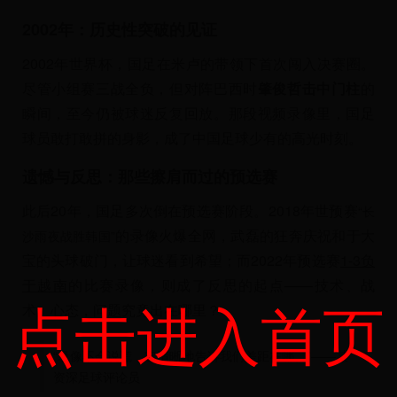
2002年：历史性突破的见证
2002年世界杯，国足在米卢的带领下首次闯入决赛圈。
尽管小组赛三战全负，但对阵巴西时
肇俊哲击中门柱
的
瞬间，至今仍被球迷反复回放。那段视频录像里，国足
球员敢打敢拼的身影，成了中国足球少有的高光时刻。
遗憾与反思：那些擦肩而过的预选赛
此后20年，国足多次倒在预选赛阶段。2018年世预赛
“长
的录像火爆全网，武磊的狂奔庆祝和于大
沙雨夜战胜韩国”
宝的头球破门，让球迷看到希望；而2022年预选赛
1-3负
于越南
的比赛录像，则成了反思的起点——技术、战
点击进入首页
术、心态，问题究竟出在哪里？
“录像不会说谎，它清晰地告诉我们差距在哪。”——某
资深足球评论员