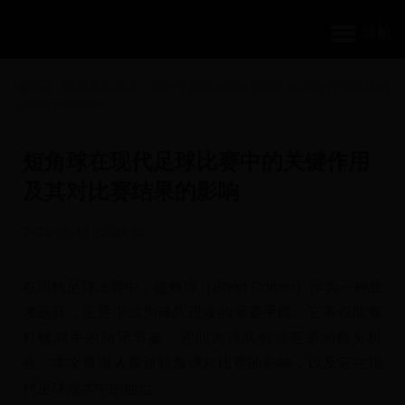
导航
HOME
>
球员赛后点评
>
短角球在现代足球比赛中的关键作用及其对
比赛结果的影响
短角球在现代足球比赛中的关键作用
及其对比赛结果的影响
2025-05-18 15:29:13
在现代足球比赛中，短角球（Short Corner）作为一种战
术选择，正逐渐成为球队进攻的重要手段。它不仅能够
打破对手的防守节奏，还能为球队创造更多的得分机
会。本文将深入探讨短角球对比赛的影响，以及它在现
代足球战术中的地位。