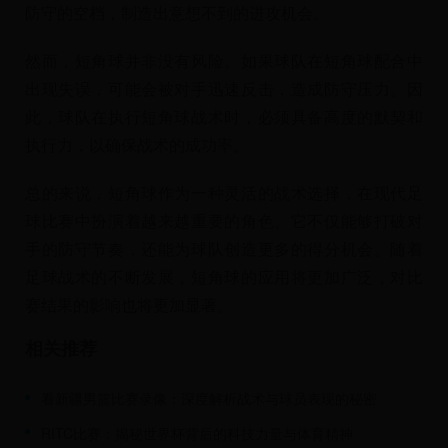
防守的空档，制造出意想不到的进攻机会。
然而，短角球并非没有风险。如果球队在短角球配合中
出现失误，可能会被对手迅速反击，造成防守压力。因
此，球队在执行短角球战术时，必须具备高度的默契和
执行力，以确保战术的成功率。
总的来说，短角球作为一种灵活的战术选择，在现代足
球比赛中扮演着越来越重要的角色。它不仅能够打破对
手的防守节奏，还能为球队创造更多的得分机会。随着
足球战术的不断发展，短角球的应用将更加广泛，对比
赛结果的影响也将更加显著。
相关推荐
看新疆男篮比赛录像：深度解析战术与球员表现的秘密
RITC比赛：揭秘世界杯背后的科技力量与体育精神